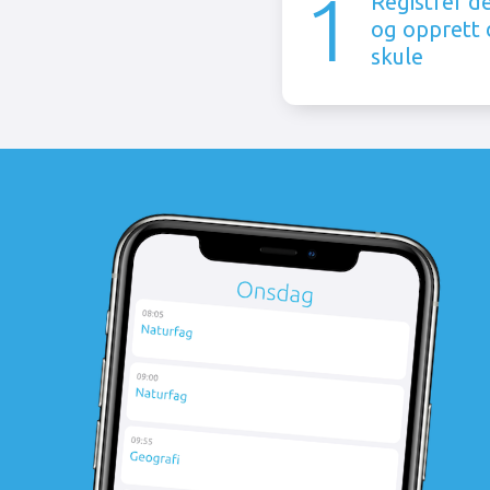
1
Registrer d
og opprett 
skule