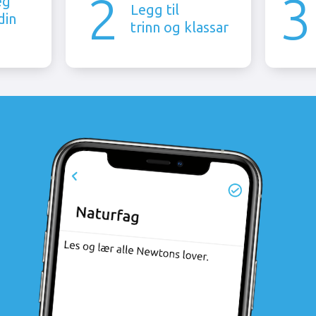
2
3
eg
Legg til
din
trinn og klassar