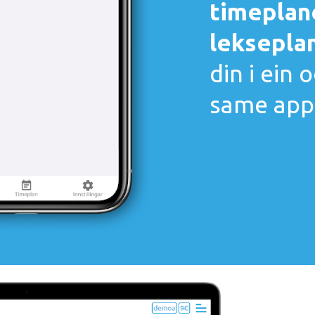
timeplan
leksepla
din i ein 
same app