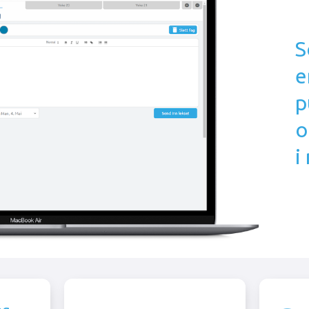
e
p
o
i