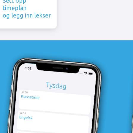
Sett opp
timeplan
og legg inn lekser