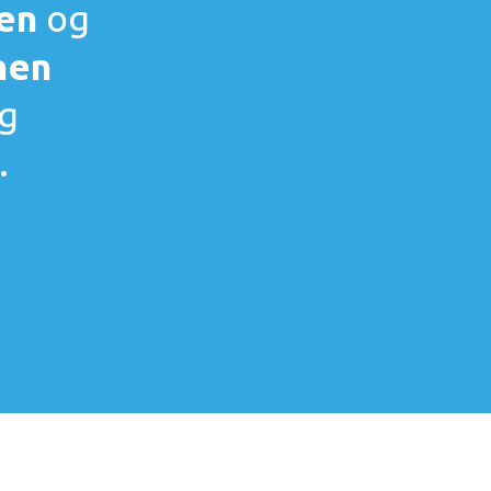
en
og
nen
og
.